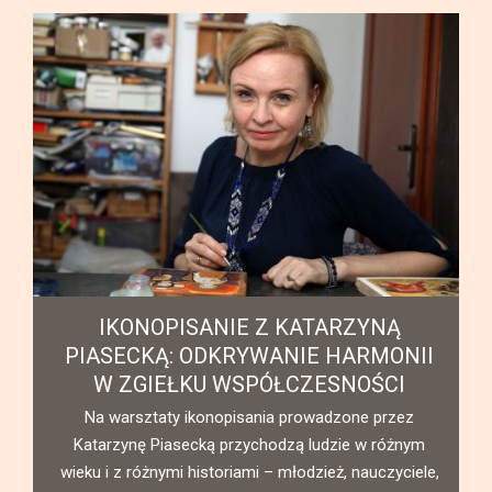
1,5 MILIONA UCZESTNIKÓW W PONAD
750 MIASTACH WZIĘŁO UDZIAŁ W
NAJWIĘKSZYCH NA ŚWIECIE
I
ULICZNYCH JASEŁKACH
„Moją myśl kieruję także do Orszaku Trzech Króli, który
obywa się dzisiaj w wielu miastach i wioskach w
Polsce” – powiedział papież Franciszek po modlitwie
e,
„Anioł Pański” w uroczystość Objawienia Pańskiego.