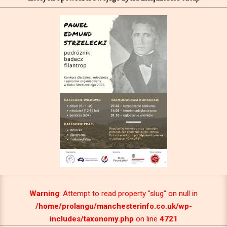
Primary
Navigation
Warning
: Attempt to read property "slug" on null in
Menu
/home/prolangu/manchesterinfo.co.uk/wp-
includes/taxonomy.php
on line
4721