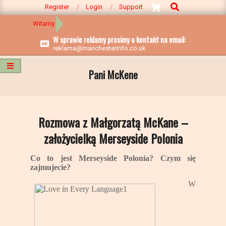
Search
Register
Login
Support
Witamy
Manchesterinfo
>
Witamy
>
Pani McKene
W sprawie reklamy prosimy o kontakt na email:
reklama@manchesterinfo.co.uk
Pani McKene
Rozmowa z Małgorzatą McKane –
założycielką Merseyside Polonia
2012-
Co to jest Merseyside Polonia? Czym się
02-
zajmujecie?
26
W