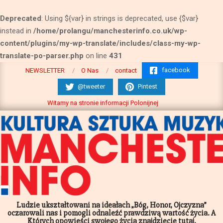
Deprecated
: Using ${var} in strings is deprecated, use {$var}
instead in
/home/prolangu/manchesterinfo.co.uk/wp-
content/plugins/my-wp-translate/includes/class-my-wp-
translate-po-parser.php
on line
431
Pomiń
facebook
NEWSLETTER
O Nas
contact
do
@tweeter
Pintest
następnego
Witamy na stronie informacji Polonijnej
Ludzie ukształtowani na ideałach „Bóg, Honor, Ojczyzna”
oczarowali nas i pomogli odnaleźć prawdziwą wartość życia. A
Których opowieści swojego życia znajdziecie tutaj.