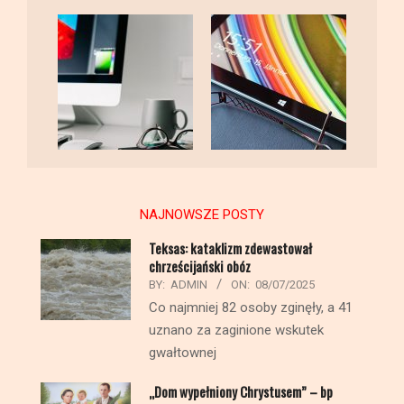
NAJNOWSZE POSTY
Teksas: kataklizm zdewastował
chrześcijański obóz
BY:
ADMIN
ON:
08/07/2025
Co najmniej 82 osoby zginęły, a 41
uznano za zaginione wskutek
gwałtownej
„Dom wypełniony Chrystusem” – bp
Przyborek o bł. Rodzinie Ulmów
Błogosławiona Rodzina Ulmów z
Markowej przypomina, czym jest