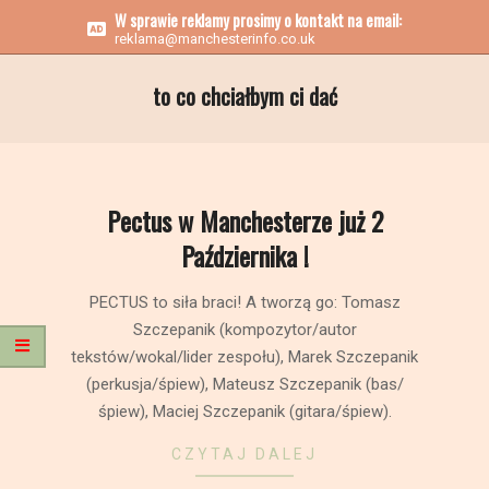
W sprawie reklamy prosimy o kontakt na email:
reklama@manchesterinfo.co.uk
to co chciałbym ci dać
Pectus w Manchesterze już 2
Października !
2016-
PECTUS to siła braci! A tworzą go: Tomasz
09-
Szczepanik (kompozytor/autor
21
tekstów/wokal/lider zespołu), Marek Szczepanik
(perkusja/śpiew), Mateusz Szczepanik (bas/
śpiew), Maciej Szczepanik (gitara/śpiew).
CZYTAJ DALEJ