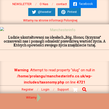
Pomiń
facebook
NEWSLETTER
O Nas
contact
do
@tweeter
Pintest
następnego
Witamy na stronie informacji Polonijnej
Ludzie ukształtowani na ideałach „Bóg, Honor, Ojczyzna”
oczarowali nas i pomogli odnaleźć prawdziwą wartość życia. A
Których opowieści swojego życia znajdziecie tutaj.
Primary
Navigation
Warning
: Attempt to read property "slug" on null in
Menu
/home/prolangu/manchesterinfo.co.uk/wp-
includes/taxonomy.php
on line
4721
Search
Register
Login
Support
Witamy
Manchesterinfo
>
Witamy
>
to co chciałbym ci dać