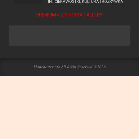
IN:
CIEKAWOSTKI
,
KULTURA I ROZRYWKA
PREMIUM > LIGHTBOX GALLERY
Manchesterinfo All Right Reserved @2026