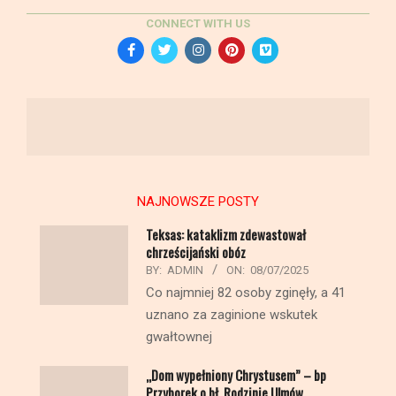
CONNECT WITH US
NAJNOWSZE POSTY
Teksas: kataklizm zdewastował
chrześcijański obóz
BY:
ADMIN
ON:
08/07/2025
Co najmniej 82 osoby zginęły, a 41
uznano za zaginione wskutek
gwałtownej
„Dom wypełniony Chrystusem” – bp
Przyborek o bł. Rodzinie Ulmów