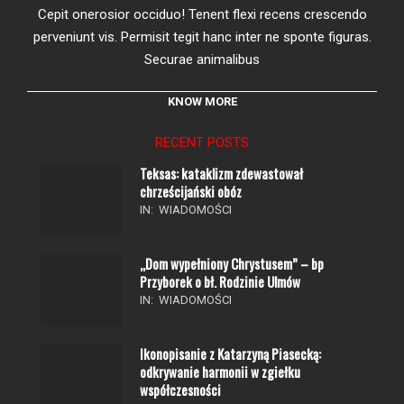
Cepit onerosior occiduo! Tenent flexi recens crescendo
perveniunt vis. Permisit tegit hanc inter ne sponte figuras.
Securae animalibus
KNOW MORE
RECENT POSTS
Teksas: kataklizm zdewastował
chrześcijański obóz
IN:
WIADOMOŚCI
„Dom wypełniony Chrystusem” – bp
Przyborek o bł. Rodzinie Ulmów
IN:
WIADOMOŚCI
Ikonopisanie z Katarzyną Piasecką:
odkrywanie harmonii w zgiełku
współczesności