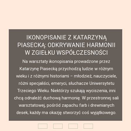
IKONOPISANIE Z KATARZYNĄ
PIASECKĄ: ODKRYWANIE HARMONII
W ZGIEŁKU WSPÓŁCZESNOŚCI
o
Na warsztaty ikonopisania prowadzone przez
ię
Katarzynę Piasecką przychodzą ludzie w różnym
ly
wieku i z różnymi historiami – młodzież, nauczyciele,
nia
różni specjaliści, emeryci, słuchacze Uniwersytetu
.
Trzeciego Wieku. Niektórzy szukają wyciszenia, inni
chcą odnaleźć duchową harmonię. W przestronnej sali
warsztatowej, pośród zapachu farb i drewnianych
desek, każdy ma okazję stworzyć coś wyjątkowego.
„