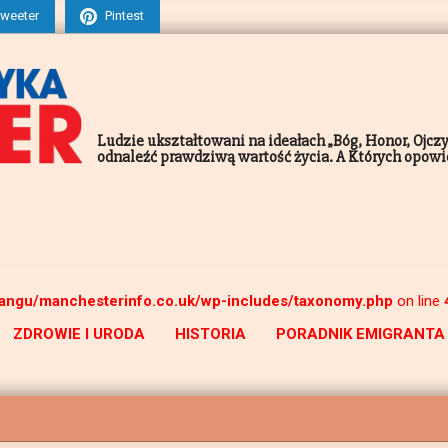
weeter
Pintest
Ludzie ukształtowani na ideałach „Bóg, Honor, Ojcz
odnaleźć prawdziwą wartość życia. A Których opowieś
angu/manchesterinfo.co.uk/wp-includes/taxonomy.php
on line
ZDROWIE I URODA
HISTORIA
PORADNIK EMIGRANTA