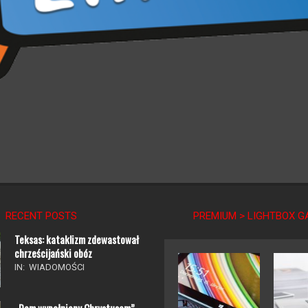
RECENT POSTS
PREMIUM > LIGHTBOX G
Teksas: kataklizm zdewastował
chrześcijański obóz
IN:
WIADOMOŚCI
„Dom wypełniony Chrystusem” –
bp Przyborek o bł. Rodzinie
Ulmów