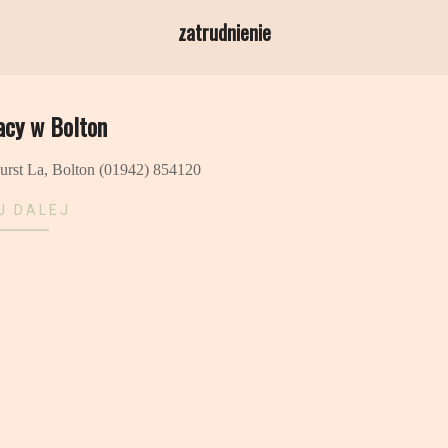
zatrudnienie
JAKI NOWY ROK, TAKI CAŁY ROK
acy w Bolton
NAJCIEKAWSZE ZWYCZAJE SYL
NOWOROCZNE
hurst La, Bolton (01942) 854120
Skąd się wziął zwyczaj zabawy sylwestrowej? Ja
J DALEJ
postanowień noworocznych i na czym polega noc 
Dlaczego winogrona są hiszpańskim symbolem 
grudnia, a na drzwiach greckich domów wiesza 
ciekawe i mało znane tradycje i zwyczaje syl
Sylwester jest jedną z najważniejszych nocy w