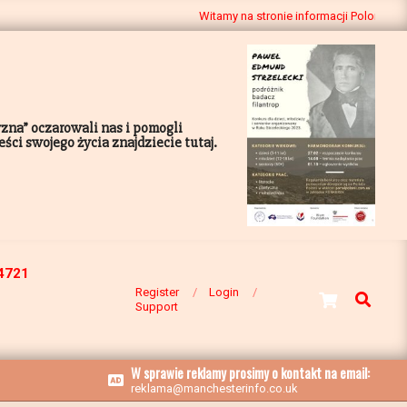
Witamy na stronie informacji Polonijnej
yzna” oczarowali nas i pomogli
ci swojego życia znajdziecie tutaj.
4721
Register
Login
Search
Support
1,5 MILIONA UCZESTNIKÓW
W sprawie reklamy prosimy o kontakt na email:
W PONAD 750 MIASTACH
reklama@manchesterinfo.co.uk