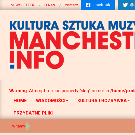
Pomiń
facebook
@t
NEWSLETTER
O Nas
contact
do
następnego
Warning
: Attempt to read property "slug" on null in
/home/prol
HOME
WIADOMOŚCI
KULTURA I ROZRYWKA
Primary
Navigation
PRZYDATNE PLIKI
Menu
Witamy
Manchesterinfo
>
Witamy
>
zatrudnienie