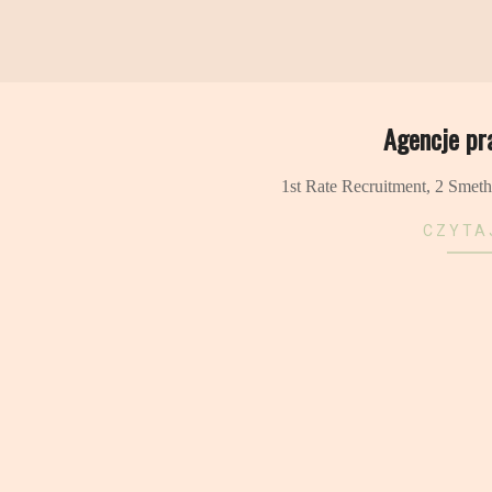
YNĄ PIASECKĄ:
Agencje pr
W ZGIEŁKU
2011-
1st Rate Recruitment, 2 Smet
one przez Katarzynę Piasecką
09-
 z różnymi historiami –
25
CZYTA
iści, emeryci, słuchacze
órzy szukają wyciszenia, inni
 przestronnej sali
 i drewnianych desek, każdy ma